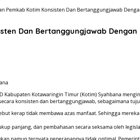
an Pemkab Kotim Konsisten Dan Bertanggungjawab Dengan
isten Dan Bertanggungjawab Dengan 
bana
 Kabupaten Kotawaringin Timur (Kotim) Syahbana menging
 secara konsisten dan bertanggungjawab, sebagaimana tuj
ersebut kerap tidak membawa azas manfaat. Sehingga merek
up panjang, dan pembahasan secara seksama oleh legislati
kukan namun ternyata penerapannya tidak optimal. Pemerin