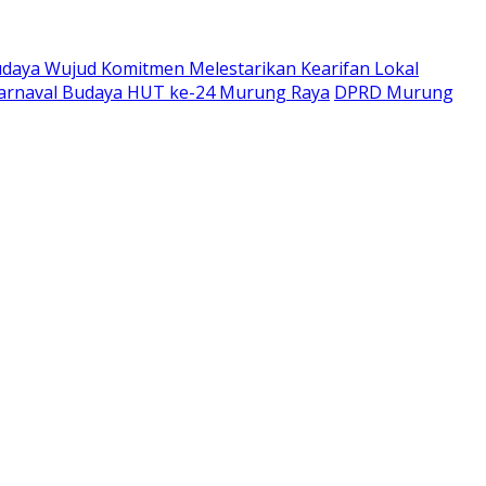
udaya Wujud Komitmen Melestarikan Kearifan Lokal
Karnaval Budaya HUT ke-24 Murung Raya
DPRD Murung