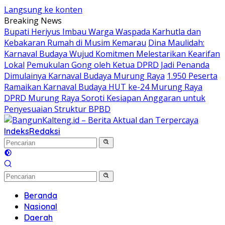
Langsung ke konten
Breaking News
Bupati Heriyus Imbau Warga Waspada Karhutla dan
Kebakaran Rumah di Musim Kemarau
Dina Maulidah:
Karnaval Budaya Wujud Komitmen Melestarikan Kearifan
Lokal
Pemukulan Gong oleh Ketua DPRD Jadi Penanda
Dimulainya Karnaval Budaya Murung Raya
1.950 Peserta
Ramaikan Karnaval Budaya HUT ke-24 Murung Raya
DPRD Murung Raya Soroti Kesiapan Anggaran untuk
Penyesuaian Struktur BPBD
Indeks
Redaksi
Beranda
Nasional
Daerah