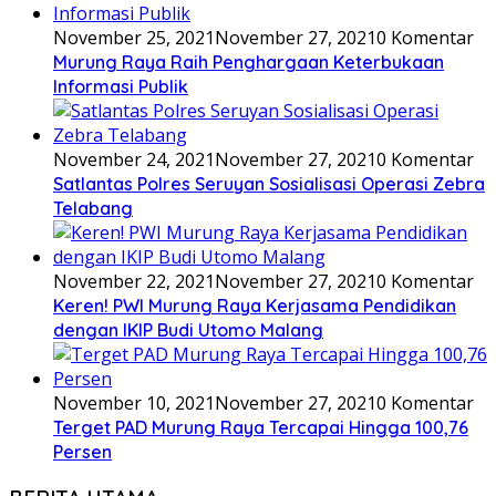
November 10, 2021
November 27, 2021
0 Komentar
Terget PAD Murung Raya Tercapai Hingga 100,76
Persen
BERITA UTAMA
1
Agustus 3, 2026
Bupati Heriyus Imbau Warga Waspada Karhutla
dan Kebakaran Rumah di Musim Kemarau
2
Agustus 3, 2026
Agustus 3, 2026
Dina Maulidah: Karnaval Budaya Wujud Komitmen
Melestarikan Kearifan Lokal
3
Agustus 3, 2026
Pemukulan Gong oleh Ketua DPRD Jadi Penanda
Dimulainya Karnaval Budaya Murung Raya
4