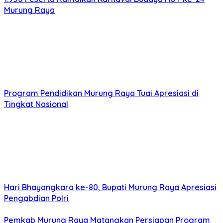
Program Pendidikan Murung Raya Tuai Apresiasi di
Tingkat Nasional
Hari Bhayangkara ke-80, Bupati Murung Raya Apresiasi
Pengabdian Polri
Pemkab Murung Raya Matangkan Persiapan Program
BSPS Tahun 2026
Heriyus Ajak Peserta Jadikan Porcam Momentum
Tingkatkan Prestasi
Rekomendasi untuk kamu
Bupati Heriyus Imbau Warga Waspada Karhutla dan
Kebakaran Rumah di Musim Kemarau