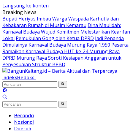
Langsung ke konten
Breaking News
Bupati Heriyus Imbau Warga Waspada Karhutla dan
Kebakaran Rumah di Musim Kemarau
Dina Maulidah:
Karnaval Budaya Wujud Komitmen Melestarikan Kearifan
Lokal
Pemukulan Gong oleh Ketua DPRD Jadi Penanda
Dimulainya Karnaval Budaya Murung Raya
1.950 Peserta
Ramaikan Karnaval Budaya HUT ke-24 Murung Raya
DPRD Murung Raya Soroti Kesiapan Anggaran untuk
Penyesuaian Struktur BPBD
Indeks
Redaksi
Beranda
Nasional
Daerah