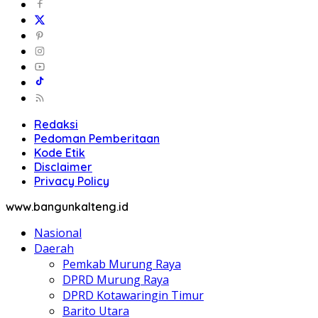
Nasional
Daerah
Pemkab Murung Raya
DPRD Murung Raya
DPRD Kotawaringin Timur
Barito Utara
Barito Selatan
Barito Timur
Kapuas
Pulang Pisau
Palangkaraya
Seruyan
Katingan
Politika
Hukum & Kriminal
Lintas Kalteng
Olahraga
Opini
Seni & Budaya
Halaman