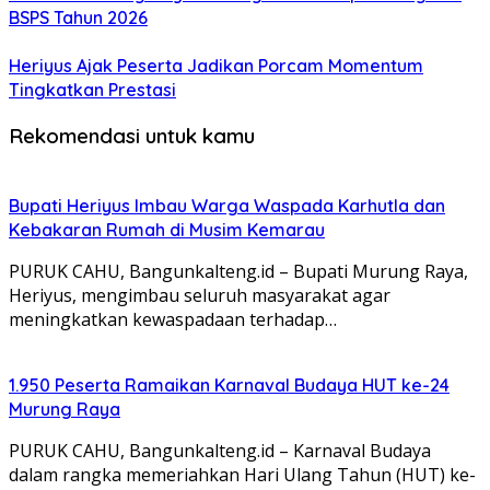
PURUK CAHU, Bangunkalteng.id – Bupati Murung Raya,
Heriyus, mengimbau seluruh masyarakat agar
meningkatkan kewaspadaan terhadap…
1.950 Peserta Ramaikan Karnaval Budaya HUT ke-24
Murung Raya
PURUK CAHU, Bangunkalteng.id – Karnaval Budaya
dalam rangka memeriahkan Hari Ulang Tahun (HUT) ke-
24 Kabupaten…
Program Pendidikan Murung Raya Tuai Apresiasi di
Tingkat Nasional
PURUK CAHU, Bangunkalteng.id – Sebuah dedikasi nyata
dalam meretas keterbatasan geografis dan finansial demi
masa…
Hari Bhayangkara ke-80, Bupati Murung Raya Apresiasi