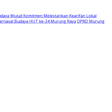
udaya Wujud Komitmen Melestarikan Kearifan Lokal
Karnaval Budaya HUT ke-24 Murung Raya
DPRD Murung