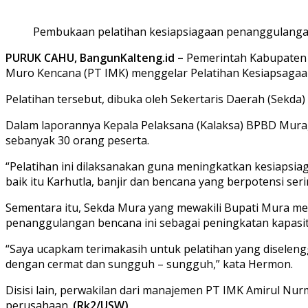
Pembukaan pelatihan kesiapsiagaan penanggulanga
PURUK CAHU, BangunKalteng.id –
Pemerintah Kabupaten
Muro Kencana (PT IMK) menggelar Pelatihan Kesiapsaga
Pelatihan tersebut, dibuka oleh Sekertaris Daerah (Sekda
Dalam laporannya Kepala Pelaksana (Kalaksa) BPBD Mura, 
sebanyak 30 orang peserta.
“Pelatihan ini dilaksanakan guna meningkatkan kesiapsia
baik itu Karhutla, banjir dan bencana yang berpotensi sering
Sementara itu, Sekda Mura yang mewakili Bupati Mura m
penanggulangan bencana ini sebagai peningkatan kapasi
“Saya ucapkam terimakasih untuk pelatihan yang diselengga
dengan cermat dan sungguh – sungguh,” kata Hermon.
Disisi lain, perwakilan dari manajemen PT IMK Amirul Nur
perusahaan.
(Rk2/USW)