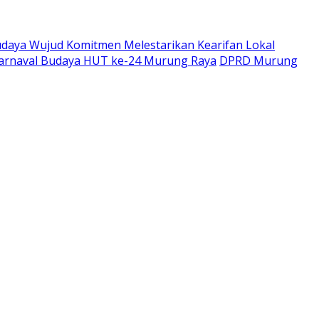
udaya Wujud Komitmen Melestarikan Kearifan Lokal
Karnaval Budaya HUT ke-24 Murung Raya
DPRD Murung