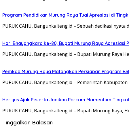
Program Pendidikan Murung Raya Tuai Apresiasi di Tingk
PURUK CAHU, Bangunkalteng.id – Sebuah dedikasi nyata d
Hari Bhayangkara ke-80, Bupati Murung Raya Apresiasi P
PURUK CAHU, Bangunkalteng.id – Bupati Murung Raya He
Pemkab Murung Raya Matangkan Persiapan Program BSP
PURUK CAHU, Bangunkalteng.id – Pemerintah Kabupaten (P
Heriyus Ajak Peserta Jadikan Porcam Momentum Tingkat
PURUK CAHU, Bangunkalteng.id – Bupati Murung Raya, H
Tinggalkan Balasan