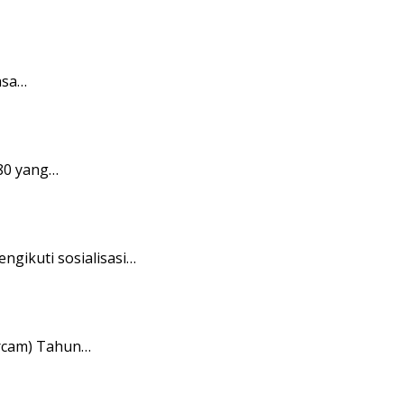
asa…
80 yang…
gikuti sosialisasi…
rcam) Tahun…