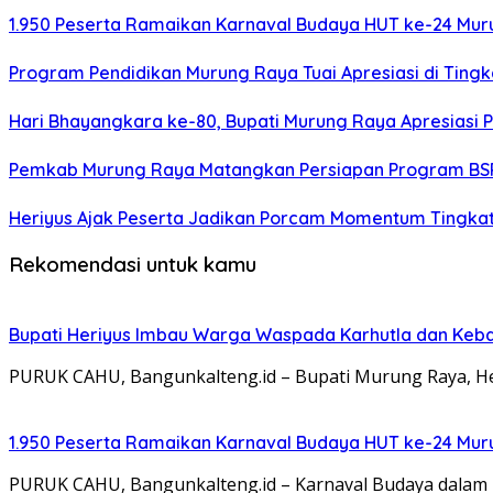
1.950 Peserta Ramaikan Karnaval Budaya HUT ke-24 Mu
Program Pendidikan Murung Raya Tuai Apresiasi di Tingk
Hari Bhayangkara ke-80, Bupati Murung Raya Apresiasi P
Pemkab Murung Raya Matangkan Persiapan Program BSP
Heriyus Ajak Peserta Jadikan Porcam Momentum Tingkat
Rekomendasi untuk kamu
Bupati Heriyus Imbau Warga Waspada Karhutla dan Ke
PURUK CAHU, Bangunkalteng.id – Bupati Murung Raya, H
1.950 Peserta Ramaikan Karnaval Budaya HUT ke-24 Mu
PURUK CAHU, Bangunkalteng.id – Karnaval Budaya dalam