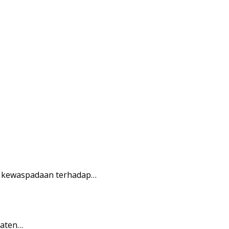
n kewaspadaan terhadap…
paten…