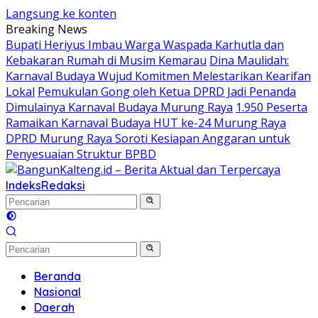
Langsung ke konten
Breaking News
Bupati Heriyus Imbau Warga Waspada Karhutla dan
Kebakaran Rumah di Musim Kemarau
Dina Maulidah:
Karnaval Budaya Wujud Komitmen Melestarikan Kearifan
Lokal
Pemukulan Gong oleh Ketua DPRD Jadi Penanda
Dimulainya Karnaval Budaya Murung Raya
1.950 Peserta
Ramaikan Karnaval Budaya HUT ke-24 Murung Raya
DPRD Murung Raya Soroti Kesiapan Anggaran untuk
Penyesuaian Struktur BPBD
Indeks
Redaksi
Beranda
Nasional
Daerah