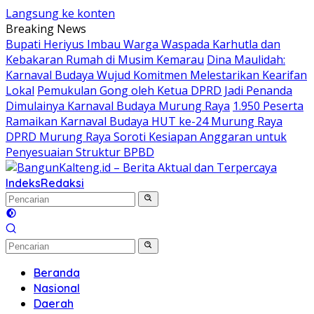
Langsung ke konten
Breaking News
Bupati Heriyus Imbau Warga Waspada Karhutla dan
Kebakaran Rumah di Musim Kemarau
Dina Maulidah:
Karnaval Budaya Wujud Komitmen Melestarikan Kearifan
Lokal
Pemukulan Gong oleh Ketua DPRD Jadi Penanda
Dimulainya Karnaval Budaya Murung Raya
1.950 Peserta
Ramaikan Karnaval Budaya HUT ke-24 Murung Raya
DPRD Murung Raya Soroti Kesiapan Anggaran untuk
Penyesuaian Struktur BPBD
Indeks
Redaksi
Beranda
Nasional
Daerah