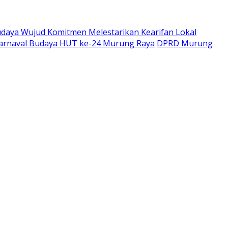
udaya Wujud Komitmen Melestarikan Kearifan Lokal
Karnaval Budaya HUT ke-24 Murung Raya
DPRD Murung