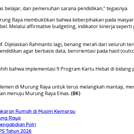
tas belajar, dan pemenuhan sarana pendidikan,” tegasnya.
ung Raya membuktikan bahwa keberpihakan pada masyaraka
l. Melalui affirmative budgeting, indikator kinerja sepert
. Dijelaskan Rahmanto lagi, benang merah dari seluruh t
ikan agar berbasis data, berorientasi pada hasil (outcom
hih bahwa implementasi 9 Program Kartu Hebat di bidang pen
elemen di Murung Raya untuk terus melangkah mantap, mem
jutan menuju Murung Raya Emas.
(BK)
bakaran Rumah di Musim Kemarau
rung Raya
engabdian Polri
S Tahun 2026