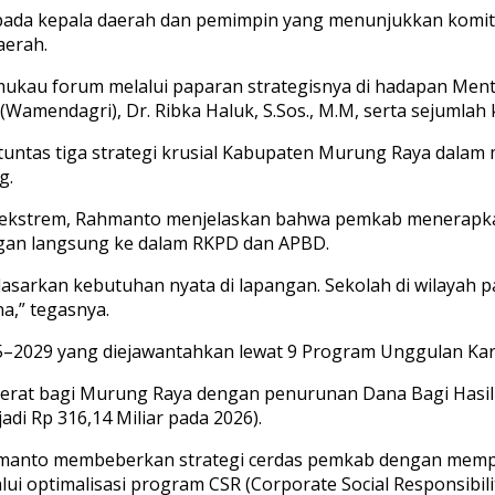
ada kepala daerah dan pemimpin yang menunjukkan komitmen
aerah.
kau forum melalui paparan strategisnya di hadapan Men
 (Wamendagri), Dr. Ribka Haluk, S.Sos., M.M, serta sejumlah
untas tiga strategi krusial Kabupaten Murung Raya dalam 
g.
 ekstrem, Rahmanto menjelaskan bahwa pemkab menerapka
pangan langsung ke dalam RKPD dan APBD.
sarkan kebutuhan nyata di lapangan. Sekolah di wilayah p
a,” tegasnya.
5–2029 yang diejawantahkan lewat 9 Program Unggulan Kar
rat bagi Murung Raya dengan penurunan Dana Bagi Hasil (
adi Rp 316,14 Miliar pada 2026).
ahmanto membeberkan strategi cerdas pemkab dengan memp
i optimalisasi program CSR (Corporate Social Responsibilit