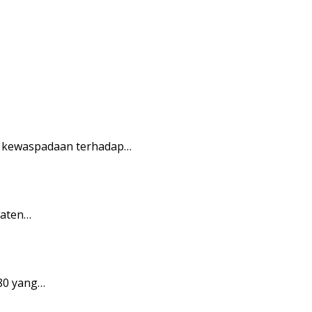
n kewaspadaan terhadap…
paten…
80 yang…