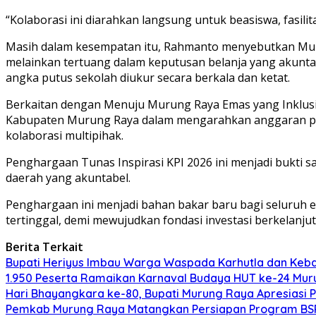
“Kolaborasi ini diarahkan langsung untuk beasiswa, fasili
Masih dalam kesempatan itu, Rahmanto menyebutkan Mur
melainkan tertuang dalam keputusan belanja yang akuntabe
angka putus sekolah diukur secara berkala dan ketat.
Berkaitan dengan Menuju Murung Raya Emas yang Inklusif
Kabupaten Murung Raya dalam mengarahkan anggaran pendid
kolaborasi multipihak.
Penghargaan Tunas Inspirasi KPI 2026 ini menjadi bukti sa
daerah yang akuntabel.
Penghargaan ini menjadi bahan bakar baru bagi seluruh 
tertinggal, demi mewujudkan fondasi investasi berkelan
Berita Terkait
Bupati Heriyus Imbau Warga Waspada Karhutla dan Ke
1.950 Peserta Ramaikan Karnaval Budaya HUT ke-24 Mu
Hari Bhayangkara ke-80, Bupati Murung Raya Apresiasi P
Pemkab Murung Raya Matangkan Persiapan Program BSP