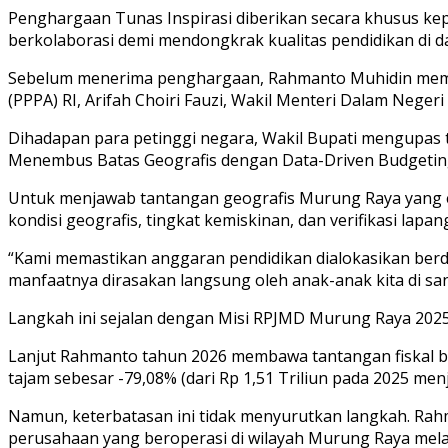
Penghargaan Tunas Inspirasi diberikan secara khusus kep
berkolaborasi demi mendongkrak kualitas pendidikan di d
Sebelum menerima penghargaan, Rahmanto Muhidin memu
(PPPA) RI, Arifah Choiri Fauzi, Wakil Menteri Dalam Negeri
Dihadapan para petinggi negara, Wakil Bupati mengupas t
Menembus Batas Geografis dengan Data-Driven Budgetin
Untuk menjawab tantangan geografis Murung Raya yang
kondisi geografis, tingkat kemiskinan, dan verifikasi la
“Kami memastikan anggaran pendidikan dialokasikan berda
manfaatnya dirasakan langsung oleh anak-anak kita di san
Langkah ini sejalan dengan Misi RPJMD Murung Raya 202
Lanjut Rahmanto tahun 2026 membawa tantangan fiskal be
tajam sebesar -79,08% (dari Rp 1,51 Triliun pada 2025 menj
Namun, keterbatasan ini tidak menyurutkan langkah. R
perusahaan yang beroperasi di wilayah Murung Raya melalu