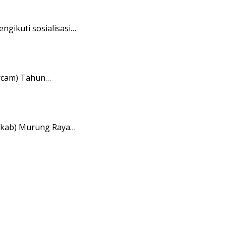
gikuti sosialisasi…
rcam) Tahun…
mkab) Murung Raya…