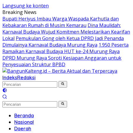
Langsung ke konten
Breaking News
Bupati Heriyus Imbau Warga Waspada Karhutla dan
Kebakaran Rumah di Musim Kemarau
Dina Maulidah:
Karnaval Budaya Wujud Komitmen Melestarikan Kearifan
Lokal
Pemukulan Gong oleh Ketua DPRD Jadi Penanda
Dimulainya Karnaval Budaya Murung Raya
1.950 Peserta
Ramaikan Karnaval Budaya HUT ke-24 Murung Raya
DPRD Murung Raya Soroti Kesiapan Anggaran untuk
Penyesuaian Struktur BPBD
Indeks
Redaksi
Beranda
Nasional
Daerah