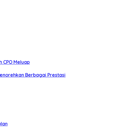
ah CPO Meluap
norehkan Berbagai Prestasi
ulan