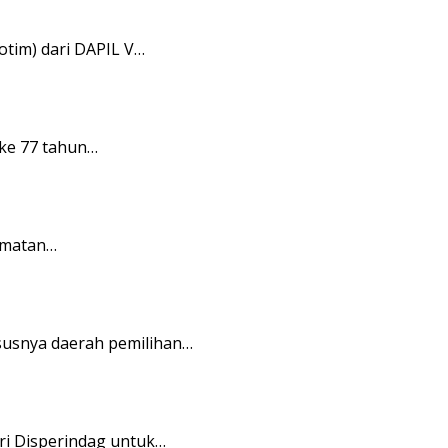
tim) dari DAPIL V…
ke 77 tahun…
amatan…
usnya daerah pemilihan…
i Disperindag untuk…