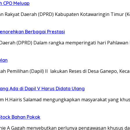
ah CPO Meluap
Rakyat Daerah (DPRD) Kabupaten Kotawaringin Timur (Ko
norehkan Berbagai Prestasi
erah (DPRD) Dalam rangka memperingati hari Pahlawan 
ulan
emilihan (Dapil) II lakukan Reses di Desa Ganepo, Kec
ng Ada di Dapil V Harus Didata Ulang
m H.Hairis Salamad mengungkapkan masyarakat yang khus
 Stock Bahan Pokok
e A Gagah menyebutkan perlunya pengawasan khusus dar