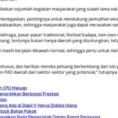
tkan sejumlah kegiatan masyarakat yang sudah lama vakum
juga menegaskan, pentingnya untuk mendukung pemulihan e
direalisasikan, sehingga masyarakat juga dapat merasakan
olahraga, pasar-pasar tradisional, festival budaya, iven-iv
ang, tentunya bukan hanya daerah yang diuntungkan, teta
 masih berjalan dibawah normal, sehingga perlu untuk me
khusus, dan berikan mereka peluang berkembang dari sisi 
PAD daerah dari sektor-sektor yang potensial,” tutupnya.
ah CPO Meluap
norehkan Berbagai Prestasi
ulan
ng Ada di Dapil V Harus Didata Ulang
 Stock Bahan Pokok
mpaikan Pada Pemerintah Dalam Rapat Paripurna