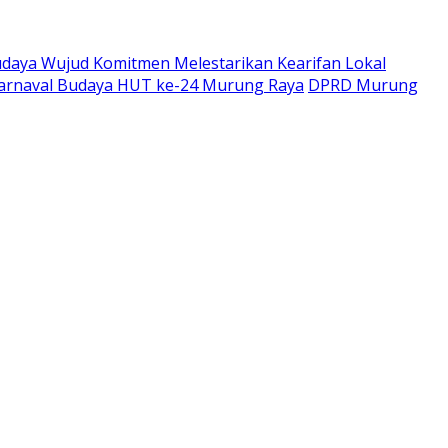
udaya Wujud Komitmen Melestarikan Kearifan Lokal
Karnaval Budaya HUT ke-24 Murung Raya
DPRD Murung