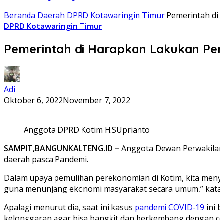
Beranda
Daerah
DPRD Kotawaringin Timur
Pemerintah d
DPRD Kotawaringin Timur
Pemerintah di Harapkan Lakukan Pe
Adi
Oktober 6, 2022
November 7, 2022
Anggota DPRD Kotim H.SUprianto
SAMPIT,BANGUNKALTENG.ID –
Anggota Dewan Perwakila
daerah pasca Pandemi.
Dalam upaya pemulihan perekonomian di Kotim, kita meny
guna menunjang ekonomi masyarakat secara umum,” kata 
Apalagi menurut dia, saat ini kasus
pandemi COVID-19
ini 
kelonggaran agar bisa bangkit dan berkembang dengan c