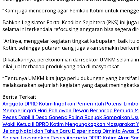
“Kami juga mendorong agar Pemkab Kotim untuk menggelia
Bahkan Legislator Partai Keadilan Sejahtera (PKS) ini 
selama ini terkendala refocusing anggaran bisa segera 
“Artinya, menggelar kegiatan tingkat kabupaten, baik itu 
Kotim, sehingga putaran uang juga akan semakin berkemb
Dikatakannya, perekonomian dari sektor UMKM selama ini
nilai jual terhadap produk yang ada di masyarakat.
“Tentunya UMKM kita juga perlu dukungan yang bersifat 
melaksanakan sejumlah kegiatan yang dapat meningkatkan 
Berita Terkait
Anggota DPRD Kotim Ingatkan Pemerintah Potensi Limb
Memperingati Hari Pahlawan Dewan Berharap Pemuda Me
Reses Dapil II Desa Ganepo Paling Banyak Sampaikan Us
Wakil Ketua II DPRD Kotim Mengungkapkan Masyarakat Ya
Jelang Natal dan Tahun Baru Disperindag Diminta Awasi
Selesai Laksanakan Reses Anggota DPRD Kotim Akan Sa