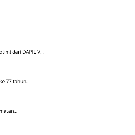
tim) dari DAPIL V…
ke 77 tahun…
amatan…